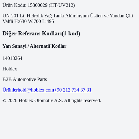
Ürün Kodu:
15300029
(
HT-UV212
)
UN 201 Lt. Hidrolik Yağ Tankı Alüminyum Üstten ve Yandan Çift
Valfli H:630 W:700 L:495
Diğer Referans Kodları
(1 kod)
Yan Sanayi / Alternatif Kodlar
14018264
Hobiex
B2B Automotive Parts
Ürünler
hobi@hobiex.com
+90 212 734 37 31
©
2026
Hobiex Otomotiv A.S. All rights reserved.