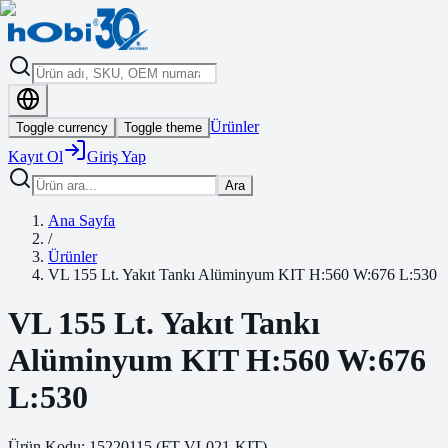
Ürünler
Toggle currency
Toggle theme
Kayıt Ol
Giriş Yap
Ara
Ana Sayfa
/
Ürünler
VL 155 Lt. Yakıt Tankı Alüminyum KIT H:560 W:676 L:530
VL 155 Lt. Yakıt Tankı
Alüminyum KIT H:560 W:676
L:530
Ürün Kodu:
15220115
(
FT-VL021-KIT
)