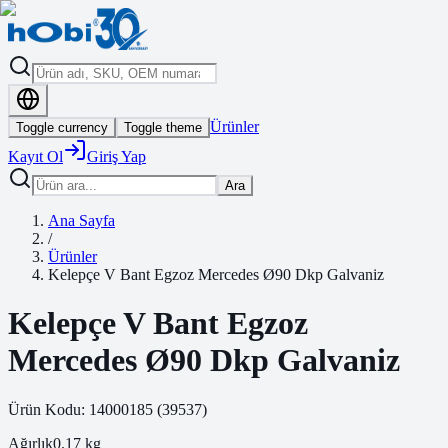
Ürünler
Toggle currency
Toggle theme
Kayıt Ol
Giriş Yap
Ara
Ana Sayfa
/
Ürünler
Kelepçe V Bant Egzoz Mercedes Ø90 Dkp Galvaniz
Kelepçe V Bant Egzoz
Mercedes Ø90 Dkp Galvaniz
Ürün Kodu:
14000185
(
39537
)
Ağırlık
0.17
kg