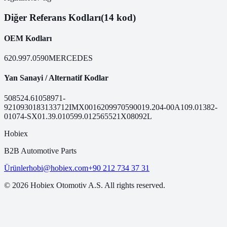
Diğer Referans Kodları
(14 kod)
OEM Kodları
620.997.0590
MERCEDES
Yan Sanayi / Alternatif Kodlar
50852
4.61058
971-
921
09301
83133712
IMX0016209970590
019.204-00A
109.013
82-
01074-SX
01.39.010
599.0125
65521
X08092L
Hobiex
B2B Automotive Parts
Ürünler
hobi@hobiex.com
+90 212 734 37 31
©
2026
Hobiex Otomotiv A.S. All rights reserved.