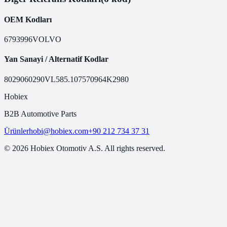
OEM Kodları
6793996
VOLVO
Yan Sanayi / Alternatif Kodlar
80290
60290VL
585.1075
70964
K2980
Hobiex
B2B Automotive Parts
Ürünler
hobi@hobiex.com
+90 212 734 37 31
©
2026
Hobiex Otomotiv A.S. All rights reserved.