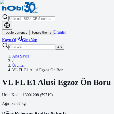
Ürünler
Toggle currency
Toggle theme
Kayıt Ol
Giriş Yap
Ara
Ana Sayfa
/
Ürünler
VL FL E1 Alusi Egzoz Ön Boru
VL FL E1 Alusi Egzoz Ön Boru
Ürün Kodu:
13001208
(
59719
)
Ağırlık
2.67
kg
Diğer Referans Kodları
(6 kod)