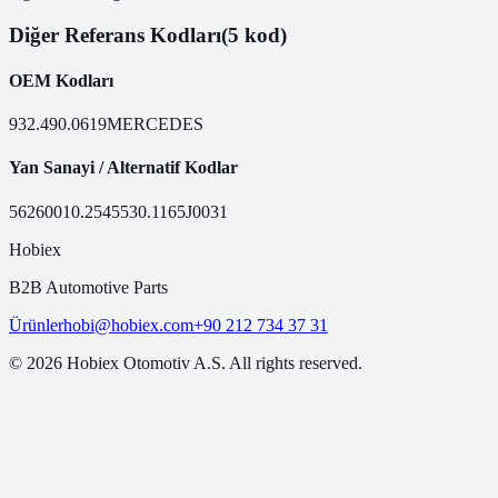
Diğer Referans Kodları
(5 kod)
OEM Kodları
932.490.0619
MERCEDES
Yan Sanayi / Alternatif Kodlar
56260
010.2545
530.1165
J0031
Hobiex
B2B Automotive Parts
Ürünler
hobi@hobiex.com
+90 212 734 37 31
©
2026
Hobiex Otomotiv A.S. All rights reserved.