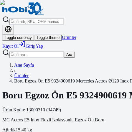
Ürünler
Toggle currency
Toggle theme
Kayıt Ol
Giriş Yap
Ara
Ana Sayfa
/
Ürünler
Boru Egzoz Ön E5 9324900619 Mercedes Actros Ø120 Inox Fl
Boru Egzoz Ön E5 9324900619 Me
Ürün Kodu:
13000310
(
34749
)
MC Actros E5 Inox Flexli İzolasyonlu Egzoz Ön Boru
Ağırlık
15.40
kg