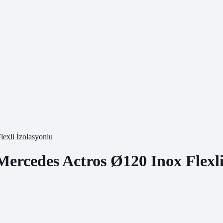
exli İzolasyonlu
rcedes Actros Ø120 Inox Flexli