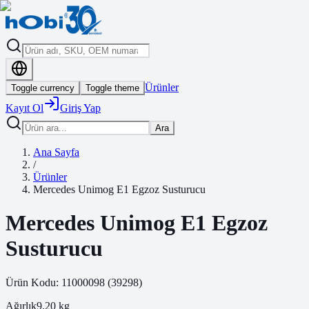
Ürünler
Toggle currency
Toggle theme
Kayıt Ol
Giriş Yap
Ara
Ana Sayfa
/
Ürünler
Mercedes Unimog E1 Egzoz Susturucu
Mercedes Unimog E1 Egzoz
Susturucu
Ürün Kodu:
11000098
(
39298
)
Ağırlık
9.20
kg