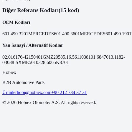
Diğer Referans Kodları
(15 kod)
OEM Kodları
601.490.3201
MERCEDES
601.490.3601
MERCEDES
601.490.1901
Yan Sanayi / Alternatif Kodlar
02.016
176-421
50401
GMZ205
85.16.56
110381
01.68470
13.11
82-
03038-SX
ME50103
28.6065
K8701
Hobiex
B2B Automotive Parts
Ürünler
hobi@hobiex.com
+90 212 734 37 31
©
2026
Hobiex Otomotiv A.S. All rights reserved.