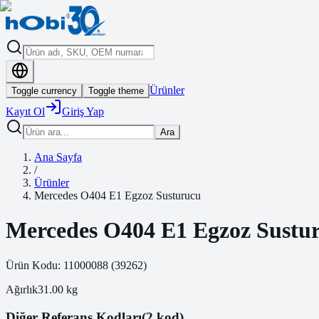
Ürünler
Toggle currency
Toggle theme
Kayıt Ol
Giriş Yap
Ara
Ana Sayfa
/
Ürünler
Mercedes O404 E1 Egzoz Susturucu
Mercedes O404 E1 Egzoz Sustu
Ürün Kodu:
11000088
(
39262
)
Ağırlık
31.00
kg
Diğer Referans Kodları
(2 kod)