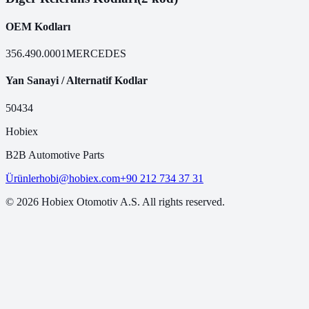
OEM Kodları
356.490.0001
MERCEDES
Yan Sanayi / Alternatif Kodlar
50434
Hobiex
B2B Automotive Parts
Ürünler
hobi@hobiex.com
+90 212 734 37 31
©
2026
Hobiex Otomotiv A.S. All rights reserved.