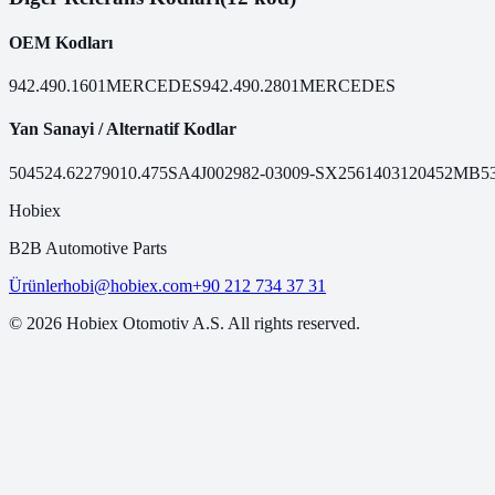
OEM Kodları
942.490.1601
MERCEDES
942.490.2801
MERCEDES
Yan Sanayi / Alternatif Kodlar
50452
4.62279
010.475
SA4J0029
82-03009-SX
25614031
20452MB
5
Hobiex
B2B Automotive Parts
Ürünler
hobi@hobiex.com
+90 212 734 37 31
©
2026
Hobiex Otomotiv A.S. All rights reserved.