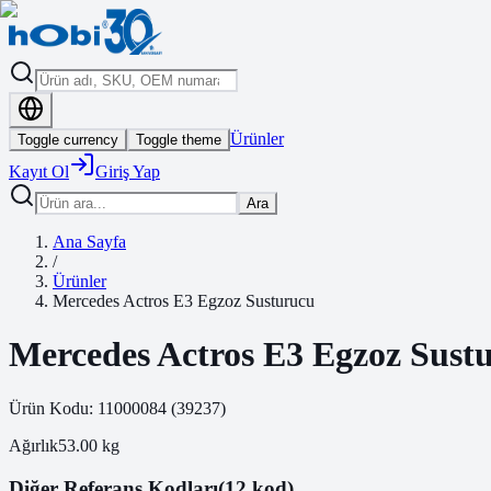
Ürünler
Toggle currency
Toggle theme
Kayıt Ol
Giriş Yap
Ara
Ana Sayfa
/
Ürünler
Mercedes Actros E3 Egzoz Susturucu
Mercedes Actros E3 Egzoz Sust
Ürün Kodu:
11000084
(
39237
)
Ağırlık
53.00
kg
Diğer Referans Kodları
(12 kod)