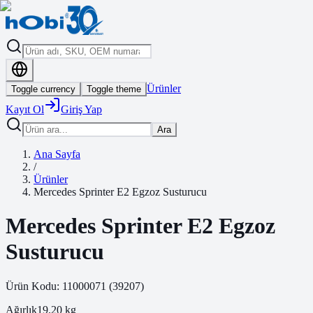
Ürünler
Toggle currency
Toggle theme
Kayıt Ol
Giriş Yap
Ara
Ana Sayfa
/
Ürünler
Mercedes Sprinter E2 Egzoz Susturucu
Mercedes Sprinter E2 Egzoz
Susturucu
Ürün Kodu:
11000071
(
39207
)
Ağırlık
19.20
kg