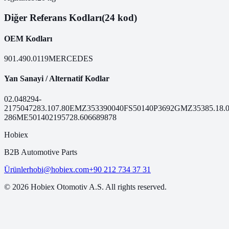
Diğer Referans Kodları
(24 kod)
OEM Kodları
901.490.0119
MERCEDES
Yan Sanayi / Alternatif Kodlar
02.048
294-
217
50472
83.107.80
EMZ353
390040
FS50140
P3692
GMZ353
85.18.
286
ME50140
21957
28.6066
89878
Hobiex
B2B Automotive Parts
Ürünler
hobi@hobiex.com
+90 212 734 37 31
©
2026
Hobiex Otomotiv A.S. All rights reserved.