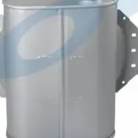
048
69774
J9112