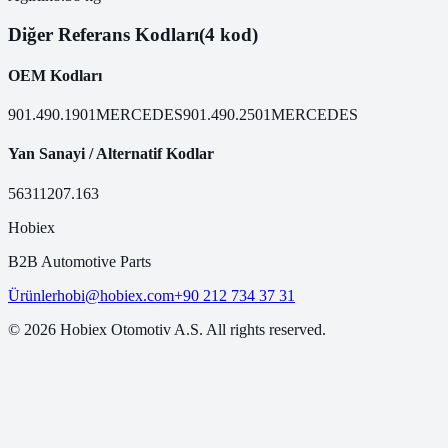
Diğer Referans Kodları
(4 kod)
OEM Kodları
901.490.1901
MERCEDES
901.490.2501
MERCEDES
Yan Sanayi / Alternatif Kodlar
56311
207.163
Hobiex
B2B Automotive Parts
Ürünler
hobi@hobiex.com
+90 212 734 37 31
©
2026
Hobiex Otomotiv A.S. All rights reserved.