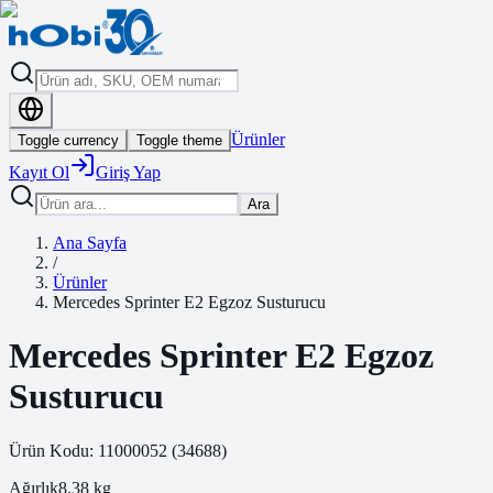
Ürünler
Toggle currency
Toggle theme
Kayıt Ol
Giriş Yap
Ara
Ana Sayfa
/
Ürünler
Mercedes Sprinter E2 Egzoz Susturucu
Mercedes Sprinter E2 Egzoz
Susturucu
Ürün Kodu:
11000052
(
34688
)
Ağırlık
8.38
kg