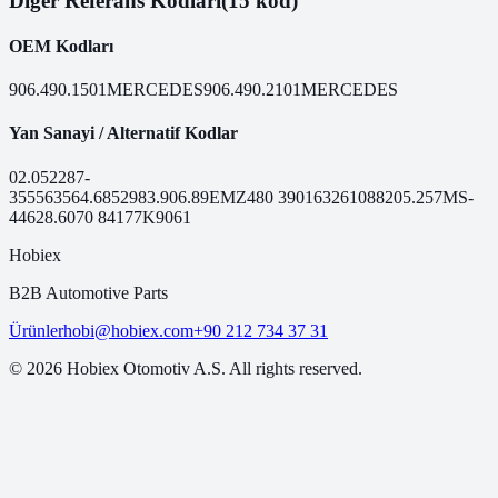
Diğer Referans Kodları
(15 kod)
OEM Kodları
906.490.1501
MERCEDES
906.490.2101
MERCEDES
Yan Sanayi / Alternatif Kodlar
02.052
287-
355
56356
4.68529
83.906.89
EMZ480
390163
261088
205.257
MS-
446
28.6070
84177
K9061
Hobiex
B2B Automotive Parts
Ürünler
hobi@hobiex.com
+90 212 734 37 31
©
2026
Hobiex Otomotiv A.S. All rights reserved.