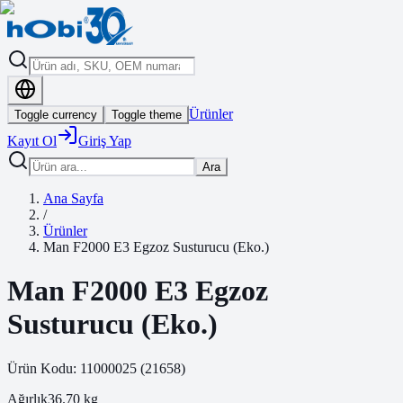
Ürünler
Toggle currency
Toggle theme
Kayıt Ol
Giriş Yap
Ara
Ana Sayfa
/
Ürünler
Man F2000 E3 Egzoz Susturucu (Eko.)
Man F2000 E3 Egzoz
Susturucu (Eko.)
Ürün Kodu:
11000025
(
21658
)
Ağırlık
36.70
kg