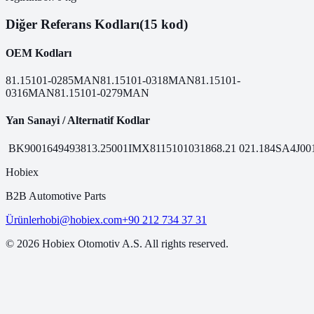
Diğer Referans Kodları
(15 kod)
OEM Kodları
81.15101-0285
MAN
81.15101-0318
MAN
81.15101-
0316
MAN
81.15101-0279
MAN
Yan Sanayi / Alternatif Kodlar
BK9001649
49381
3.25001
IMX81151010318
68.21
021.184
SA4J00
Hobiex
B2B Automotive Parts
Ürünler
hobi@hobiex.com
+90 212 734 37 31
©
2026
Hobiex Otomotiv A.S. All rights reserved.