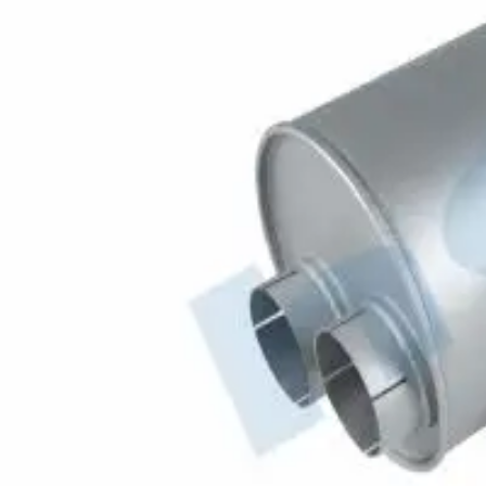
Códigos OEM
645.490.2301
MERCEDES
Códigos aftermarket / alternativos
50397
010.2682
530.7027
111769
K3512
Hobiex
B2B Automotive Parts
Produtos
hobi@hobiex.com
+90 212 734 37 31
©
2026
Hobiex Otomotiv A.S. All rights reserved.