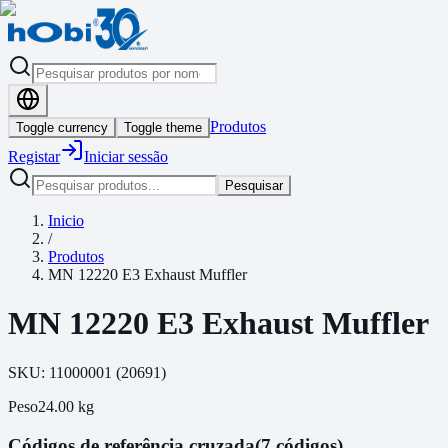
Produtos
Toggle currency
Toggle theme
Registar
Iniciar sessão
Pesquisar
Inicio
/
Produtos
MN 12220 E3 Exhaust Muffler
MN 12220 E3 Exhaust Muffler
SKU:
11000001
(
20691
)
Peso
24.00
kg
Códigos de referência cruzada
(7 códigos)