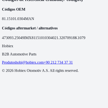
Códigos OEM
81.15101.0304
MAN
Códigos aftermarket / alternativos
47309
3.25049
IMX81151010304
021.320
70918
K1079
Hobiex
B2B Automotive Parts
Produtos
hobi@hobiex.com
+90 212 734 37 31
©
2026
Hobiex Otomotiv A.S. All rights reserved.