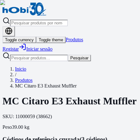
Produtos
Toggle currency
Toggle theme
Registar
Iniciar sessão
Pesquisar
Inicio
/
Produtos
MC Citaro E3 Exhaust Muffler
MC Citaro E3 Exhaust Muffler
SKU:
11000059
(
38662
)
Peso
39.00
kg
Códigos de referência cruzada
(3 códigos)