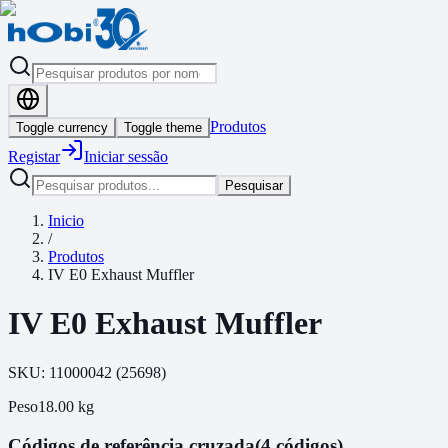
Produtos
Toggle currency
Toggle theme
Registar
Iniciar sessão
Pesquisar
Inicio
/
Produtos
IV E0 Exhaust Muffler
IV E0 Exhaust Muffler
SKU:
11000042
(
25698
)
Peso
18.00
kg
Códigos de referência cruzada
(4 códigos)