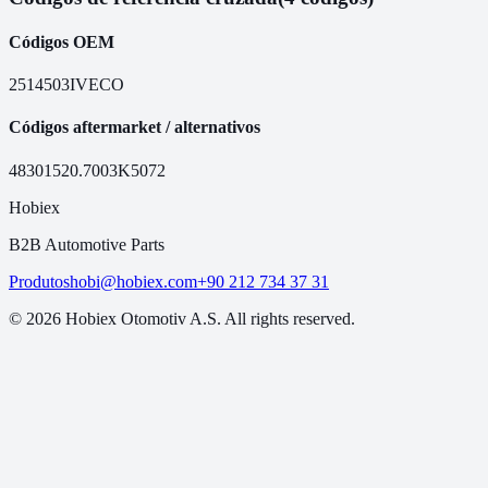
Códigos OEM
2514503
IVECO
Códigos aftermarket / alternativos
48301
520.7003
K5072
Hobiex
B2B Automotive Parts
Produtos
hobi@hobiex.com
+90 212 734 37 31
©
2026
Hobiex Otomotiv A.S. All rights reserved.