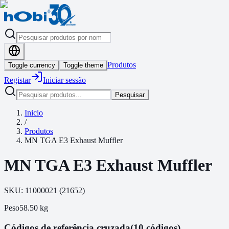
Produtos
Toggle currency
Toggle theme
Registar
Iniciar sessão
Pesquisar
Inicio
/
Produtos
MN TGA E3 Exhaust Muffler
MN TGA E3 Exhaust Muffler
SKU:
11000021
(
21652
)
Peso
58.50
kg
Códigos de referência cruzada
(10 códigos)