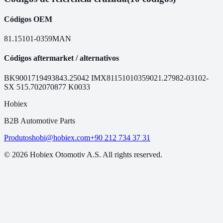
Códigos OEM
81.15101-0359
MAN
Códigos aftermarket / alternativos
BK9001719
49384
3.25042
IMX81151010359
021.279
82-03102-
SX
515.7020
70877
K0033
Hobiex
B2B Automotive Parts
Produtos
hobi@hobiex.com
+90 212 734 37 31
©
2026
Hobiex Otomotiv A.S. All rights reserved.