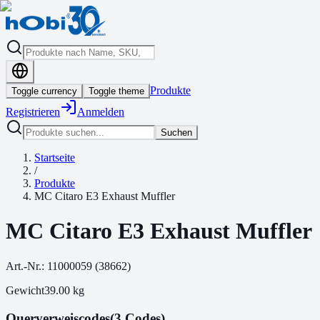
Produkte
Toggle currency
Toggle theme
Registrieren
Anmelden
Suchen
Startseite
/
Produkte
MC Citaro E3 Exhaust Muffler
MC Citaro E3 Exhaust Muffler
Art.-Nr.:
11000059
(
38662
)
Gewicht
39.00
kg
Querverweiscodes
(3 Codes)