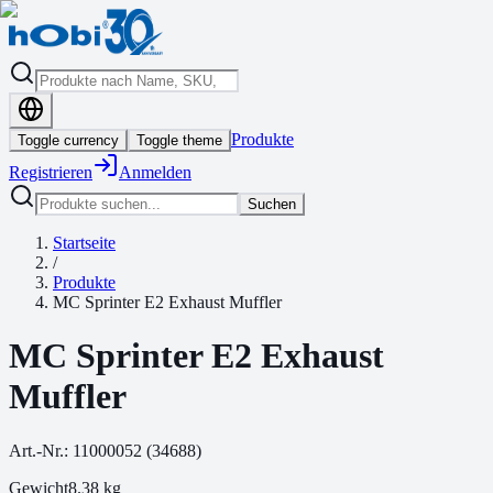
Produkte
Toggle currency
Toggle theme
Registrieren
Anmelden
Suchen
Startseite
/
Produkte
MC Sprinter E2 Exhaust Muffler
MC Sprinter E2 Exhaust
Muffler
Art.-Nr.:
11000052
(
34688
)
Gewicht
8.38
kg