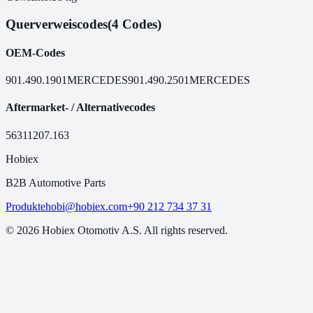
Querverweiscodes
(4 Codes)
OEM-Codes
901.490.1901
MERCEDES
901.490.2501
MERCEDES
Aftermarket- / Alternativecodes
56311
207.163
Hobiex
B2B Automotive Parts
Produkte
hobi@hobiex.com
+90 212 734 37 31
©
2026
Hobiex Otomotiv A.S. All rights reserved.