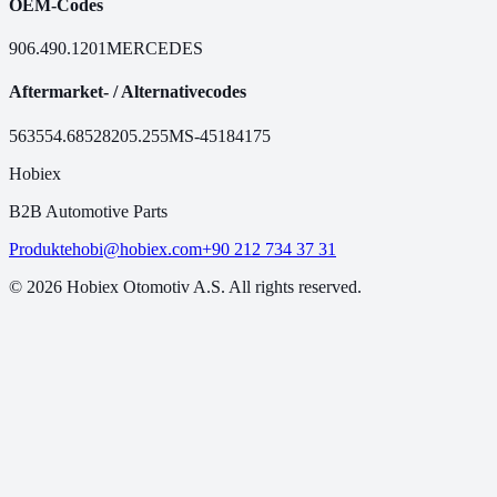
OEM-Codes
906.490.1201
MERCEDES
Aftermarket- / Alternativecodes
56355
4.68528
205.255
MS-451
84175
Hobiex
B2B Automotive Parts
Produkte
hobi@hobiex.com
+90 212 734 37 31
©
2026
Hobiex Otomotiv A.S. All rights reserved.