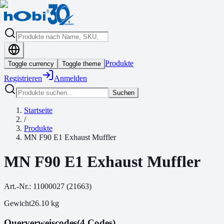
Produkte
Toggle currency
Toggle theme
Registrieren
Anmelden
Suchen
Startseite
/
Produkte
MN F90 E1 Exhaust Muffler
MN F90 E1 Exhaust Muffler
Art.-Nr.:
11000027
(
21663
)
Gewicht
26.10
kg
Querverweiscodes
(4 Codes)