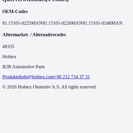
OEM-Codes
81.15101-0225
MAN
81.15101-0226
MAN
81.15101-0248
MAN
Aftermarket- / Alternativecodes
49335
Hobiex
B2B Automotive Parts
Produkte
hobi@hobiex.com
+90 212 734 37 31
©
2026
Hobiex Otomotiv A.S. All rights reserved.