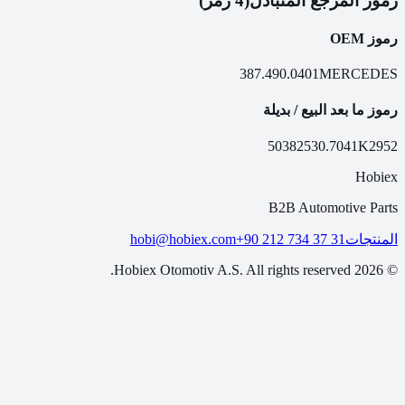
رموز المرجع المتبادل
(4 رمز)
رموز OEM
387.490.0401
MERCEDES
رموز ما بعد البيع / بديلة
50382
530.7041
K2952
Hobiex
B2B Automotive Parts
hobi@hobiex.com
+90 212 734 37 31
المنتجات
Hobiex Otomotiv A.S. All rights reserved.
2026
©