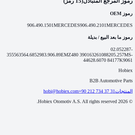
رموز المرجع المتبادل
(15 رمز)
رموز OEM
906.490.1501
MERCEDES
906.490.2101
MERCEDES
رموز ما بعد البيع / بديلة
02.052
287-
355
56356
4.68529
83.906.89
EMZ480
390163
261088
205.257
MS-
446
28.6070
84177
K9061
Hobiex
B2B Automotive Parts
hobi@hobiex.com
+90 212 734 37 31
المنتجات
Hobiex Otomotiv A.S. All rights reserved.
2026
©