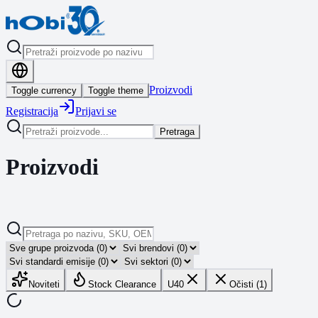
Proizvodi
Toggle currency
Toggle theme
Registracija
Prijavi se
Pretraga
Proizvodi
Noviteti
Stock Clearance
U40
Očisti (1)