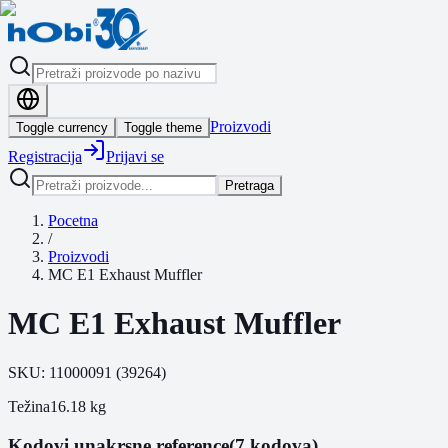
Proizvodi
Toggle currency
Toggle theme
Registracija
Prijavi se
Pretraga
Pocetna
/
Proizvodi
MC E1 Exhaust Muffler
MC E1 Exhaust Muffler
SKU:
11000091
(
39264
)
Težina
16.18
kg
Kodovi unakrsne reference
(7 kodova)