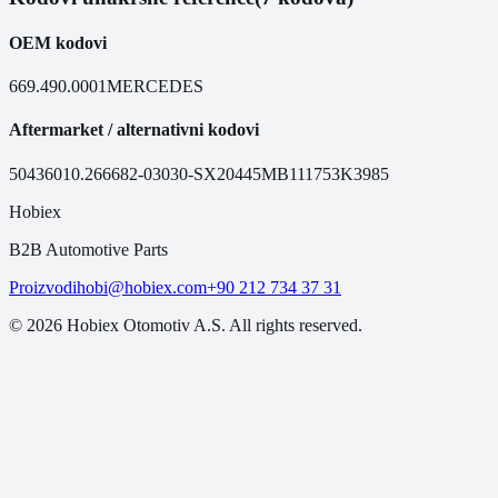
OEM kodovi
669.490.0001
MERCEDES
Aftermarket / alternativni kodovi
50436
010.2666
82-03030-SX
20445MB
111753
K3985
Hobiex
B2B Automotive Parts
Proizvodi
hobi@hobiex.com
+90 212 734 37 31
©
2026
Hobiex Otomotiv A.S. All rights reserved.