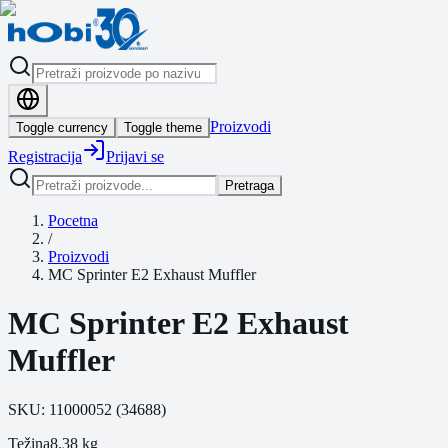
Proizvodi
Toggle currency
Toggle theme
Registracija
Prijavi se
Pretraga
Pocetna
/
Proizvodi
MC Sprinter E2 Exhaust Muffler
MC Sprinter E2 Exhaust
Muffler
SKU:
11000052
(
34688
)
Težina
8.38
kg