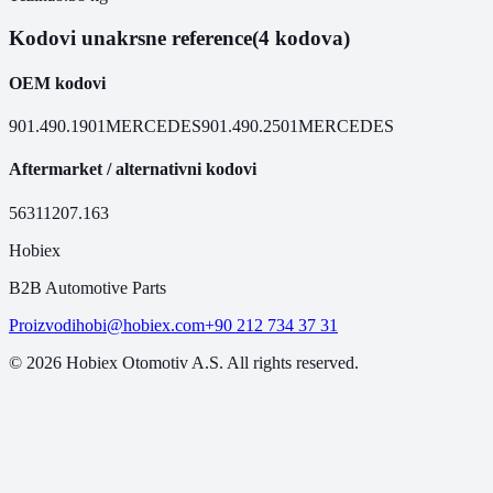
Kodovi unakrsne reference
(4 kodova)
OEM kodovi
901.490.1901
MERCEDES
901.490.2501
MERCEDES
Aftermarket / alternativni kodovi
56311
207.163
Hobiex
B2B Automotive Parts
Proizvodi
hobi@hobiex.com
+90 212 734 37 31
©
2026
Hobiex Otomotiv A.S. All rights reserved.