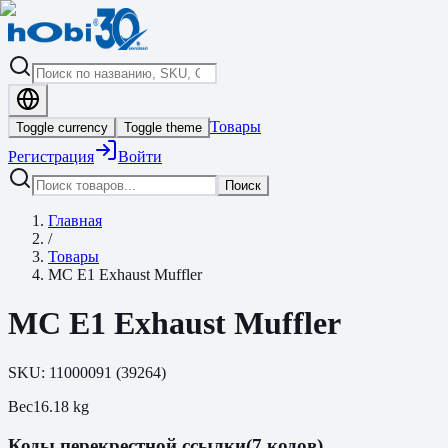
Товары
Toggle currency
Toggle theme
Регистрация
Войти
Поиск
Главная
/
Товары
MC E1 Exhaust Muffler
MC E1 Exhaust Muffler
SKU:
11000091
(
39264
)
Вес
16.18
kg
Коды перекрестной ссылки
(7 кодов)