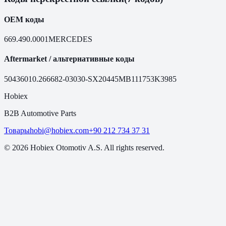
OEM коды
669.490.0001
MERCEDES
Aftermarket / альтернативные коды
50436
010.2666
82-03030-SX
20445MB
111753
K3985
Hobiex
B2B Automotive Parts
Товары
hobi@hobiex.com
+90 212 734 37 31
©
2026
Hobiex Otomotiv A.S. All rights reserved.