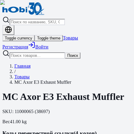
Товары
Toggle currency
Toggle theme
Регистрация
Войти
Поиск
Главная
/
Товары
MC Axor E3 Exhaust Muffler
MC Axor E3 Exhaust Muffler
SKU:
11000065
(
38697
)
Вес
41.00
kg
Коды перекрестной ссылки
(4 кодов)