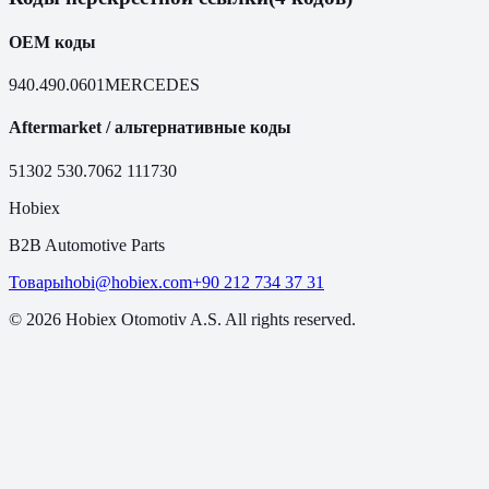
OEM коды
940.490.0601
MERCEDES
Aftermarket / альтернативные коды
51302
530.7062
111730
Hobiex
B2B Automotive Parts
Товары
hobi@hobiex.com
+90 212 734 37 31
©
2026
Hobiex Otomotiv A.S. All rights reserved.