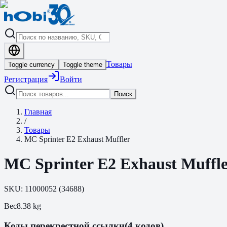
Товары
Toggle currency
Toggle theme
Регистрация
Войти
Поиск
Главная
/
Товары
MC Sprinter E2 Exhaust Muffler
MC Sprinter E2 Exhaust Muffl
SKU:
11000052
(
34688
)
Вес
8.38
kg
Коды перекрестной ссылки
(4 кодов)