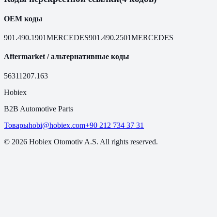
OEM коды
901.490.1901
MERCEDES
901.490.2501
MERCEDES
Aftermarket / альтернативные коды
56311
207.163
Hobiex
B2B Automotive Parts
Товары
hobi@hobiex.com
+90 212 734 37 31
©
2026
Hobiex Otomotiv A.S. All rights reserved.