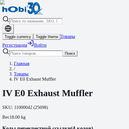
Товары
Toggle currency
Toggle theme
Регистрация
Войти
Поиск
Главная
/
Товары
IV E0 Exhaust Muffler
IV E0 Exhaust Muffler
SKU:
11000042
(
25698
)
Вес
18.00
kg
Коды перекрестной ссылки
(4 кодов)