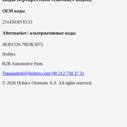
OEM коды
2514503
IVECO
Aftermarket / альтернативные коды
48301
520.7003
K5072
Hobiex
B2B Automotive Parts
Товары
hobi@hobiex.com
+90 212 734 37 31
©
2026
Hobiex Otomotiv A.S. All rights reserved.