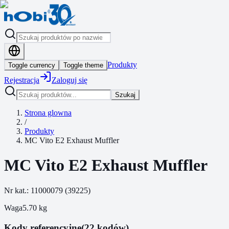
Produkty
Toggle currency
Toggle theme
Rejestracja
Zaloguj się
Szukaj
Strona glowna
/
Produkty
MC Vito E2 Exhaust Muffler
MC Vito E2 Exhaust Muffler
Nr kat.:
11000079
(
39225
)
Waga
5.70
kg
Kody referencyjne
(22 kodów)