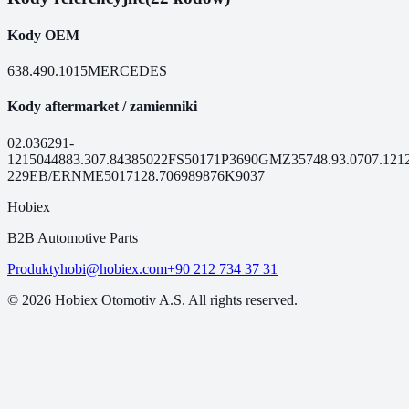
Kody OEM
638.490.1015
MERCEDES
Kody aftermarket / zamienniki
02.036
291-
121
50448
83.307.84
385022
FS50171
P3690
GMZ357
48.93.07
07.121
229EB/ERN
ME50171
28.7069
89876
K9037
Hobiex
B2B Automotive Parts
Produkty
hobi@hobiex.com
+90 212 734 37 31
©
2026
Hobiex Otomotiv A.S. All rights reserved.