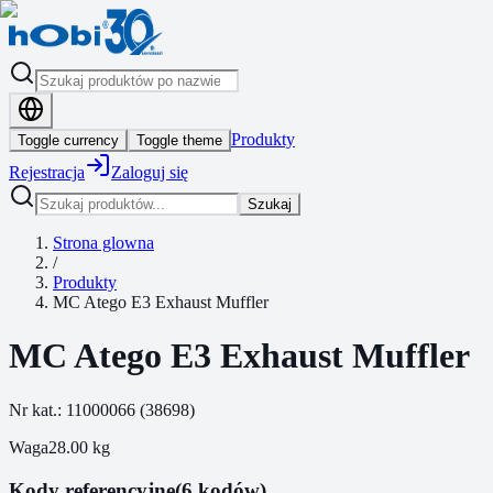
Produkty
Toggle currency
Toggle theme
Rejestracja
Zaloguj się
Szukaj
Strona glowna
/
Produkty
MC Atego E3 Exhaust Muffler
MC Atego E3 Exhaust Muffler
Nr kat.:
11000066
(
38698
)
Waga
28.00
kg
Kody referencyjne
(6 kodów)