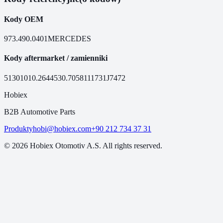
Kody OEM
973.490.0401
MERCEDES
Kody aftermarket / zamienniki
51301
010.2644
530.7058
111731
J7472
Hobiex
B2B Automotive Parts
Produkty
hobi@hobiex.com
+90 212 734 37 31
©
2026
Hobiex Otomotiv A.S. All rights reserved.