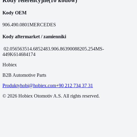
Kody referencyjne
(10 kodów)
Kody OEM
906.490.0801
MERCEDES
Kody aftermarket / zamienniki
02.056
56351
4.68524
83.906.86
390088
205.254
MS-
449
K6146
84174
Hobiex
B2B Automotive Parts
Produkty
hobi@hobiex.com
+90 212 734 37 31
©
2026
Hobiex Otomotiv A.S. All rights reserved.