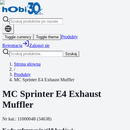
Produkty
Toggle currency
Toggle theme
Rejestracja
Zaloguj się
Szukaj
Strona glowna
/
Produkty
MC Sprinter E4 Exhaust Muffler
MC Sprinter E4 Exhaust
Muffler
Nr kat.:
11000048
(
34638
)