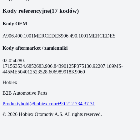
Kody referencyjne
(17 kodów)
Kody OEM
A906.490.1001
MERCEDES
906.490.1001
MERCEDES
Kody aftermarket / zamienniki
02.054
280-
171
56353
4.68526
83.906.84
390125
P3751
30.92
207.189
MS-
445
ME50401
25235
28.6069
89918
K9060
Hobiex
B2B Automotive Parts
Produkty
hobi@hobiex.com
+90 212 734 37 31
©
2026
Hobiex Otomotiv A.S. All rights reserved.