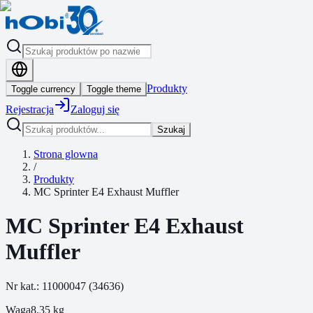
Produkty
Toggle currency
Toggle theme
Rejestracja
Zaloguj się
Szukaj
Strona glowna
/
Produkty
MC Sprinter E4 Exhaust Muffler
MC Sprinter E4 Exhaust
Muffler
Nr kat.:
11000047
(
34636
)
Waga
8.35
kg