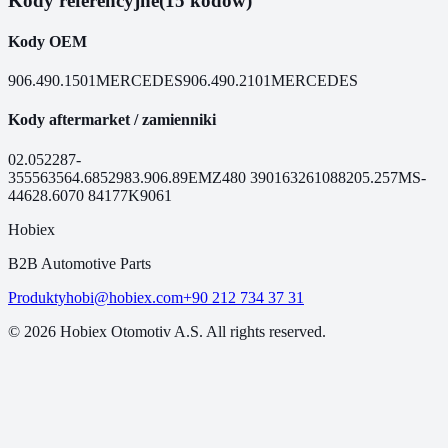
Kody referencyjne
(15 kodów)
Kody OEM
906.490.1501
MERCEDES
906.490.2101
MERCEDES
Kody aftermarket / zamienniki
02.052
287-
355
56356
4.68529
83.906.89
EMZ480
390163
261088
205.257
MS-
446
28.6070
84177
K9061
Hobiex
B2B Automotive Parts
Produkty
hobi@hobiex.com
+90 212 734 37 31
©
2026
Hobiex Otomotiv A.S. All rights reserved.