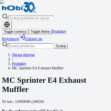
Produkty
Toggle currency
Toggle theme
Rejestracja
Zaloguj się
Szukaj
Strona glowna
/
Produkty
MC Sprinter E4 Exhaust Muffler
MC Sprinter E4 Exhaust
Muffler
Nr kat.:
11000046
(
34634
)