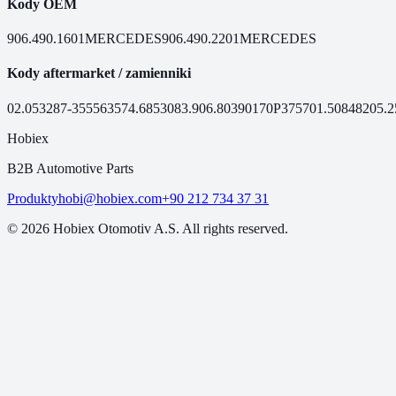
Kody OEM
906.490.1601
MERCEDES
906.490.2201
MERCEDES
Kody aftermarket / zamienniki
02.053
287-355
56357
4.68530
83.906.80
390170
P3757
01.50848
205.2
Hobiex
B2B Automotive Parts
Produkty
hobi@hobiex.com
+90 212 734 37 31
©
2026
Hobiex Otomotiv A.S. All rights reserved.