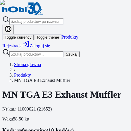
Produkty
Toggle currency
Toggle theme
Rejestracja
Zaloguj się
Szukaj
Strona glowna
/
Produkty
MN TGA E3 Exhaust Muffler
MN TGA E3 Exhaust Muffler
Nr kat.:
11000021
(
21652
)
Waga
58.50
kg
Kody referencyjne
(10 kodów)