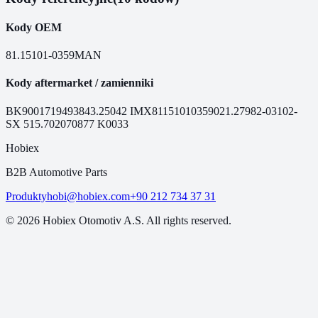
Kody OEM
81.15101-0359
MAN
Kody aftermarket / zamienniki
BK9001719
49384
3.25042
IMX81151010359
021.279
82-03102-
SX
515.7020
70877
K0033
Hobiex
B2B Automotive Parts
Produkty
hobi@hobiex.com
+90 212 734 37 31
©
2026
Hobiex Otomotiv A.S. All rights reserved.