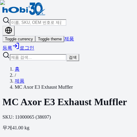
제품
Toggle currency
Toggle theme
등록
로그인
검색
홈
/
제품
MC Axor E3 Exhaust Muffler
MC Axor E3 Exhaust Muffler
SKU:
11000065
(
38697
)
무게
41.00
kg