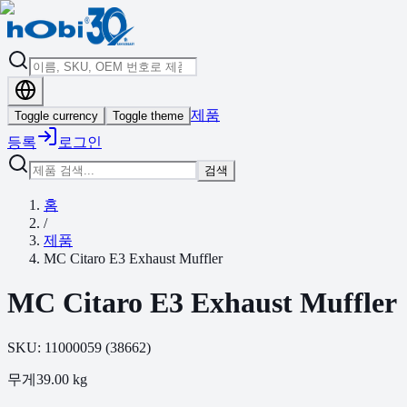
제품
Toggle currency
Toggle theme
등록
로그인
검색
홈
/
제품
MC Citaro E3 Exhaust Muffler
MC Citaro E3 Exhaust Muffler
SKU:
11000059
(
38662
)
무게
39.00
kg