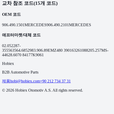
교차 참조 코드
(15개 코드)
OEM 코드
906.490.1501
MERCEDES
906.490.2101
MERCEDES
애프터마켓/대체 코드
02.052
287-
355
56356
4.68529
83.906.89
EMZ480
390163
261088
205.257
MS-
446
28.6070
84177
K9061
Hobiex
B2B Automotive Parts
제품
hobi@hobiex.com
+90 212 734 37 31
©
2026
Hobiex Otomotiv A.S. All rights reserved.