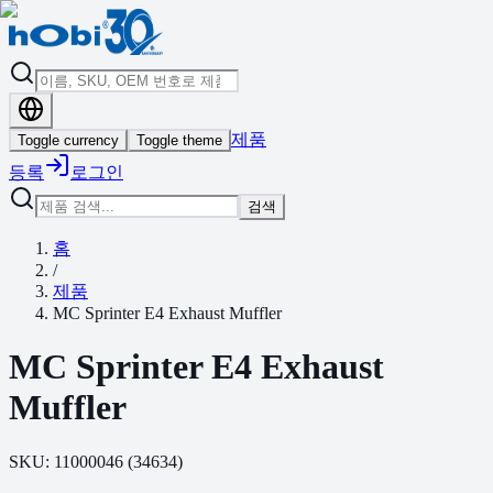
제품
Toggle currency
Toggle theme
등록
로그인
검색
홈
/
제품
MC Sprinter E4 Exhaust Muffler
MC Sprinter E4 Exhaust
Muffler
SKU:
11000046
(
34634
)