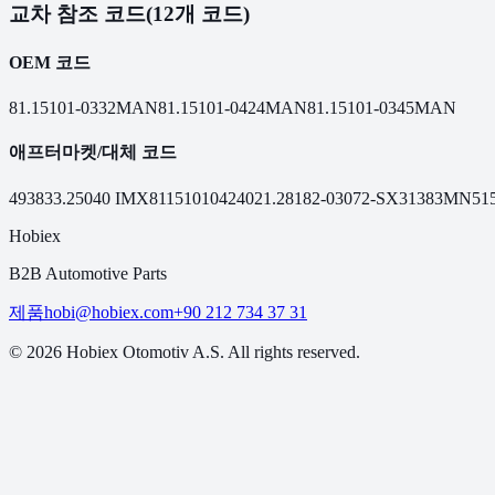
교차 참조 코드
(12개 코드)
OEM 코드
81.15101-0332
MAN
81.15101-0424
MAN
81.15101-0345
MAN
애프터마켓/대체 코드
49383
3.25040
IMX81151010424
021.281
82-03072-SX
31383MN
51
Hobiex
B2B Automotive Parts
제품
hobi@hobiex.com
+90 212 734 37 31
©
2026
Hobiex Otomotiv A.S. All rights reserved.