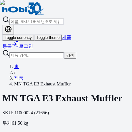
제품
Toggle currency
Toggle theme
등록
로그인
검색
홈
/
제품
MN TGA E3 Exhaust Muffler
MN TGA E3 Exhaust Muffler
SKU:
11000024
(
21656
)
무게
61.50
kg