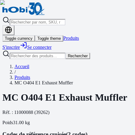
Produits
Toggle currency
Toggle theme
S'inscrire
Se connecter
Rechercher
Accueil
/
Produits
MC O404 E1 Exhaust Muffler
MC O404 E1 Exhaust Muffler
Réf. :
11000088
(
39262
)
Poids
31.00
kg
Codes de référence croisée
(2 codes)