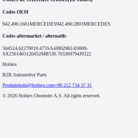
Codes OEM
942.490.1601
MERCEDES
942.490.2801
MERCEDES
Codes aftermarket / alternatifs
50452
4.62279
010.475
SA4J0029
82-03009-
SX
25614031
20452MB
530.7033
69794
J9322
Hobiex
B2B Automotive Parts
Produits
hobi@hobiex.com
+90 212 734 37 31
©
2026
Hobiex Otomotiv A.S. All rights reserved.