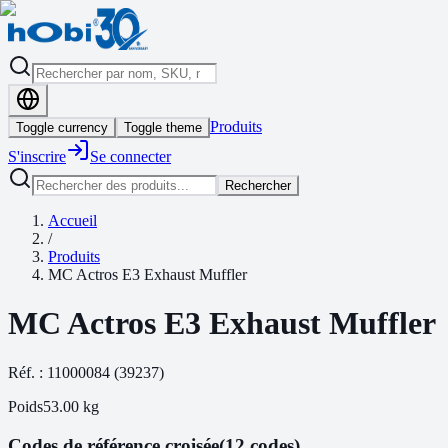
Produits
Toggle currency
Toggle theme
S'inscrire
Se connecter
Rechercher
Accueil
/
Produits
MC Actros E3 Exhaust Muffler
MC Actros E3 Exhaust Muffler
Réf. :
11000084
(
39237
)
Poids
53.00
kg
Codes de référence croisée
(12 codes)