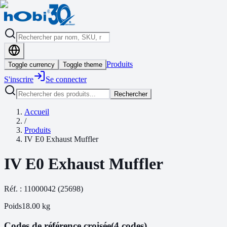
Produits
Toggle currency
Toggle theme
S'inscrire
Se connecter
Rechercher
Accueil
/
Produits
IV E0 Exhaust Muffler
IV E0 Exhaust Muffler
Réf. :
11000042
(
25698
)
Poids
18.00
kg
Codes de référence croisée
(4 codes)