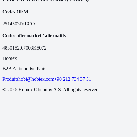
Codes OEM
2514503
IVECO
Codes aftermarket / alternatifs
48301
520.7003
K5072
Hobiex
B2B Automotive Parts
Produits
hobi@hobiex.com
+90 212 734 37 31
©
2026
Hobiex Otomotiv A.S. All rights reserved.