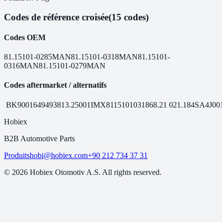
Codes de référence croisée
(15 codes)
Codes OEM
81.15101-0285
MAN
81.15101-0318
MAN
81.15101-
0316
MAN
81.15101-0279
MAN
Codes aftermarket / alternatifs
BK9001649
49381
3.25001
IMX81151010318
68.21
021.184
SA4J00
Hobiex
B2B Automotive Parts
Produits
hobi@hobiex.com
+90 212 734 37 31
©
2026
Hobiex Otomotiv A.S. All rights reserved.