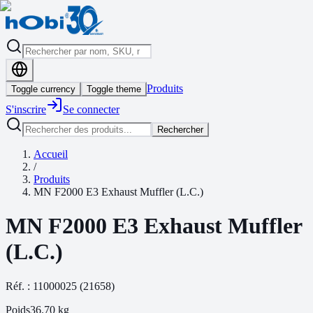
Produits
Toggle currency
Toggle theme
S'inscrire
Se connecter
Rechercher
Accueil
/
Produits
MN F2000 E3 Exhaust Muffler (L.C.)
MN F2000 E3 Exhaust Muffler
(L.C.)
Réf. :
11000025
(
21658
)
Poids
36.70
kg