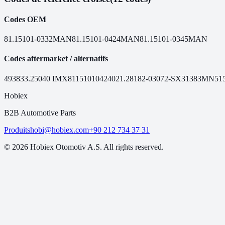
Codes OEM
81.15101-0332
MAN
81.15101-0424
MAN
81.15101-0345
MAN
Codes aftermarket / alternatifs
49383
3.25040
IMX81151010424
021.281
82-03072-SX
31383MN
51
Hobiex
B2B Automotive Parts
Produits
hobi@hobiex.com
+90 212 734 37 31
©
2026
Hobiex Otomotiv A.S. All rights reserved.