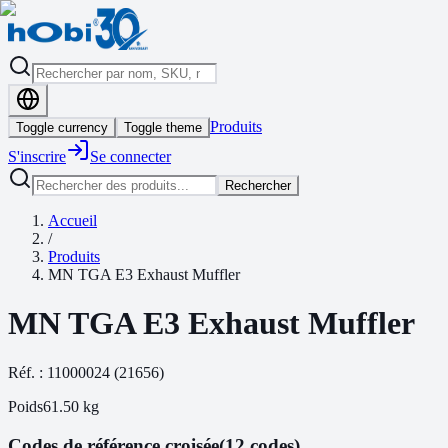
Produits
Toggle currency
Toggle theme
S'inscrire
Se connecter
Rechercher
Accueil
/
Produits
MN TGA E3 Exhaust Muffler
MN TGA E3 Exhaust Muffler
Réf. :
11000024
(
21656
)
Poids
61.50
kg
Codes de référence croisée
(12 codes)