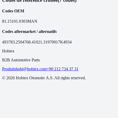
Codes de référence croisée
(7 codes)
Codes OEM
81.15101.0303
MAN
Codes aftermarket / alternatifs
49378
3.25047
68.41
021.319
70917
K4934
Hobiex
B2B Automotive Parts
Produits
hobi@hobiex.com
+90 212 734 37 31
©
2026
Hobiex Otomotiv A.S. All rights reserved.