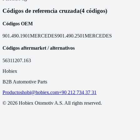
Códigos de referencia cruzada
(4 códigos)
Códigos OEM
901.490.1901
MERCEDES
901.490.2501
MERCEDES
Códigos aftermarket / alternativos
56311
207.163
Hobiex
B2B Automotive Parts
Productos
hobi@hobiex.com
+90 212 734 37 31
©
2026
Hobiex Otomotiv A.S. All rights reserved.