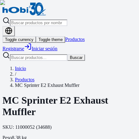
Productos
Toggle currency
Toggle theme
Registrarse
Iniciar sesión
Buscar
Inicio
/
Productos
MC Sprinter E2 Exhaust Muffler
MC Sprinter E2 Exhaust
Muffler
SKU:
11000052
(
34688
)
Peso
8.38
kg