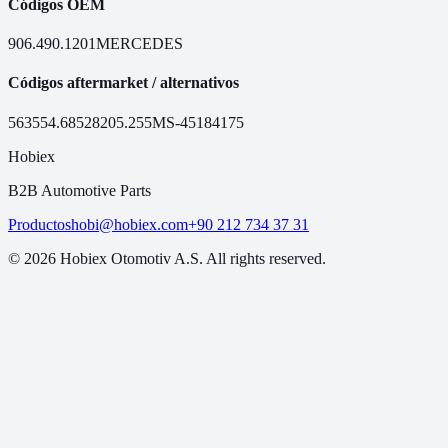
Códigos OEM
906.490.1201
MERCEDES
Códigos aftermarket / alternativos
56355
4.68528
205.255
MS-451
84175
Hobiex
B2B Automotive Parts
Productos
hobi@hobiex.com
+90 212 734 37 31
©
2026
Hobiex Otomotiv A.S. All rights reserved.